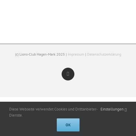
(c) Lions-Club Hagen-Mark 2025 |
Impressum
|
Datenschutzerklärung
Facebook
Diese Webseite verwendet Cookies und Drittanbieter-
Einstellungen
Dienste.
OK
Cookies help us deliver our services. By using our services, you agree to
our use of cookies.
Got it