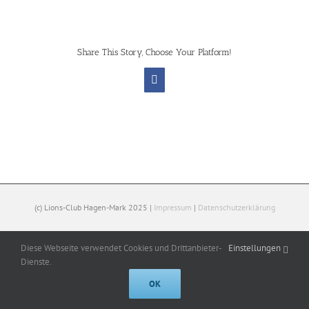
Share This Story, Choose Your Platform!
Facebook
(c) Lions-Club Hagen-Mark 2025 |
Impressum
|
Datenschutzerklärung
Diese Webseite verwendet Cookies und Drittanbieter-
Einstellungen
Facebook
Dienste.
OK
Cookies help us deliver our services. By using our services, you agree to
our use of cookies.
Got it