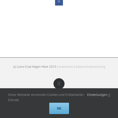
Facebook
(c) Lions-Club Hagen-Mark 2025 |
Impressum
|
Datenschutzerklärung
Facebook
Diese Webseite verwendet Cookies und Drittanbieter-
Einstellungen
Dienste.
OK
Cookies help us deliver our services. By using our services, you agree to
our use of cookies.
Got it