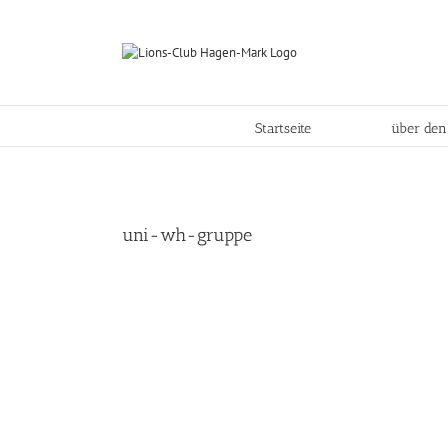
Skip
to
content
Startseite
über den
uni-wh-gruppe