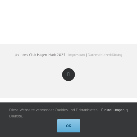
(c) Lions-Club Hagen-Mark 2025 |
Impressum
|
Datenschutzerklärung
Facebook
Diese Webseite verwendet Cookies und Drittanbieter-
Einstellungen
Dienste.
OK
Cookies help us deliver our services. By using our services, you agree to
our use of cookies.
Got it