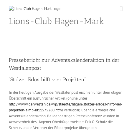
Skip
to
content
Lions-Club Hagen-Mark
Pressebericht zur Adventskalenderaktion in der
Westfalenpost
“Stolzer Erlös hilft vier Projekten”
In der heutigen Ausgabe der Westfalenpost erschien unter dem obigen
Überschrift ein ausführlicher Artikel (online unter
http://www.derwesten.de/wp/staedte/hagen/stolzer-erloes-hilft-vier-
projekten-aimp-id11575260.html
verfügbar) über die erfolgreiche
Adventskalenderaktion. Bei der gestrigen Pressekonferenz wurden in
Anwesenheit des Hagener Oberbürgermeisters Erik O. Schulz die
Schecks an die Vertreter der Förderprojekte übergeben.