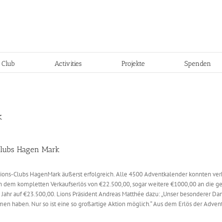
 Club
Activities
Projekte
Spenden
k
Clubs Hagen Mark
ions-Clubs HagenMark äußerst erfolgreich. Alle 4500 Adventkalender konnten verka
 dem kompletten Verkaufserlös von €22.500,00, sogar weitere €1000,00 an die gef
 Jahr auf €23.500,00. Lions Präsident Andreas Matthée dazu: „Unser besonderer Da
en haben. Nur so ist eine so großartige Aktion möglich.“ Aus dem Erlös der Adve