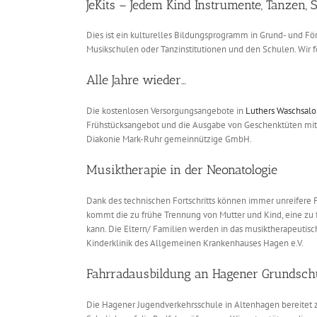
JeKits – Jedem Kind Instrumente, Tanzen, 
Dies ist ein kulturelles Bildungsprogramm in Grund- und Fö
Musikschulen oder Tanzinstitutionen und den Schulen. Wir f
Alle Jahre wieder…
Die kostenlosen Versorgungsangebote in
Luthers Waschsal
Frühstücksangebot und die Ausgabe von Geschenktüten mit Le
Diakonie Mark-Ruhr gemeinnützige GmbH.
Musiktherapie in der Neonatologie
Dank des technischen Fortschritts können immer unreifere 
kommt die zu frühe Trennung von Mutter und Kind, eine zu
kann. Die Eltern/ Familien werden in das musiktherapeutisc
Kinderklinik des Allgemeinen Krankenhauses Hagen e.V.
Fahrradausbildung an Hagener Grundsch
Die Hagener Jugendverkehrsschule in Altenhagen bereitet 