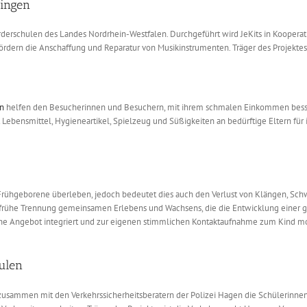
Singen
rderschulen des Landes Nordrhein-Westfalen. Durchgeführt wird JeKits in Kooperat
ördern die Anschaffung und Reparatur von Musikinstrumenten. Träger des Projektes
on
helfen den Besucherinnen und Besuchern, mit ihrem schmalen Einkommen besser
bensmittel, Hygieneartikel, Spielzeug und Süßigkeiten an bedürftige Eltern für i
Frühgeborene überleben, jedoch bedeutet dies auch den Verlust von Klängen, Sch
 frühe Trennung gemeinsamen Erlebens und Wachsens, die die Entwicklung einer 
he Angebot integriert und zur eigenen stimmlichen Kontaktaufnahme zum Kind motiv
ulen
zusammen mit den Verkehrssicherheitsberatern der Polizei Hagen die Schülerinne