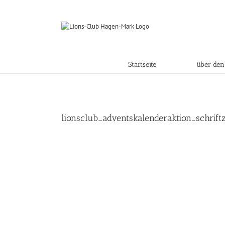
Skip
to
content
Startseite
über den
lionsclub_adventskalenderaktion_schrift