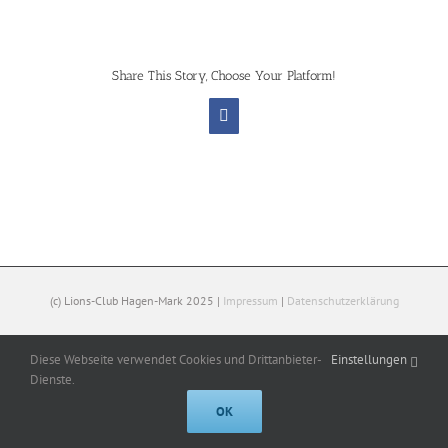
Share This Story, Choose Your Platform!
Facebook
(c) Lions-Club Hagen-Mark 2025 |
Impressum
|
Datenschutzerklärung
Diese Webseite verwendet Cookies und Drittanbieter-
Einstellungen
Facebook
Dienste.
OK
Cookies help us deliver our services. By using our services, you agree to
our use of cookies.
Got it